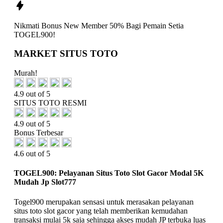
Nikmati
Bonus New Member 50%
Bagi Pemain Setia
TOGEL900!
MARKET SITUS TOTO
Murah!
4.9 out of 5
SITUS TOTO RESMI
4.9 out of 5
Bonus Terbesar
4.6 out of 5
TOGEL900: Pelayanan Situs Toto Slot Gacor Modal 5K
Mudah Jp Slot777
Togel900 merupakan sensasi untuk merasakan pelayanan
situs toto slot gacor yang telah memberikan kemudahan
transaksi mulai 5k saja sehingga akses mudah JP terbuka luas