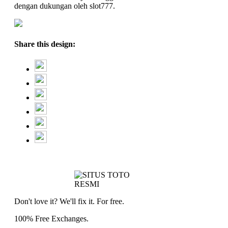
dengan dukungan oleh slot777.
Share this design:
Don't love it? We'll fix it. For free.
100% Free Exchanges.