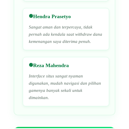
Hendra Prasetyo
Sangat aman dan terpercaya, tidak
pernah ada kendala saat withdraw dana
kemenangan saya diterima penuh.
Reza Mahendra
Interface situs sangat nyaman
digunakan, mudah navigasi dan pilihan
gamenya banyak sekali untuk
dimainkan.