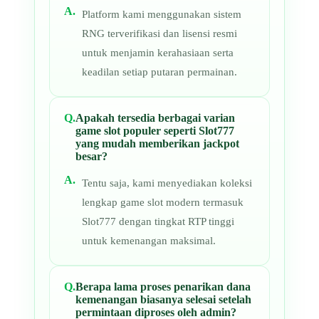
Platform kami menggunakan sistem
RNG terverifikasi dan lisensi resmi
untuk menjamin kerahasiaan serta
keadilan setiap putaran permainan.
Apakah tersedia berbagai varian
game slot populer seperti Slot777
yang mudah memberikan jackpot
besar?
Tentu saja, kami menyediakan koleksi
lengkap game slot modern termasuk
Slot777 dengan tingkat RTP tinggi
untuk kemenangan maksimal.
Berapa lama proses penarikan dana
kemenangan biasanya selesai setelah
permintaan diproses oleh admin?