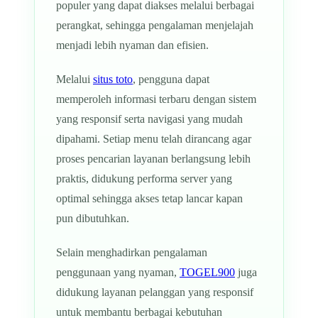
populer yang dapat diakses melalui berbagai
perangkat, sehingga pengalaman menjelajah
menjadi lebih nyaman dan efisien.
Melalui
situs toto
, pengguna dapat
memperoleh informasi terbaru dengan sistem
yang responsif serta navigasi yang mudah
dipahami. Setiap menu telah dirancang agar
proses pencarian layanan berlangsung lebih
praktis, didukung performa server yang
optimal sehingga akses tetap lancar kapan
pun dibutuhkan.
Selain menghadirkan pengalaman
penggunaan yang nyaman,
TOGEL900
juga
didukung layanan pelanggan yang responsif
untuk membantu berbagai kebutuhan