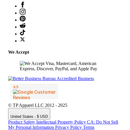
We Accept
© TP Apparel LLC 2012 - 2025
United States - $ USD
Product Safety
Intellectual Property Policy
CA: Do Not Sell
My Personal Information
Privacy Policy
Terms