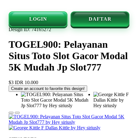
LOGIN
DAFTAR
Design ID: 74165272
TOGEL900: Pelayanan
Situs Toto Slot Gacor Modal
5K Mudah Jp Slot777
$3
IDR 10.000
Create an account to favorite this design!