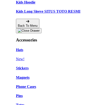
Kids Hoodie
Kids Long Sleeve SITUS TOTO RESMI
Back To Menu
Accessories
Hats
New!
Stickers
Magnets
Phone Cases
Pins
Totes