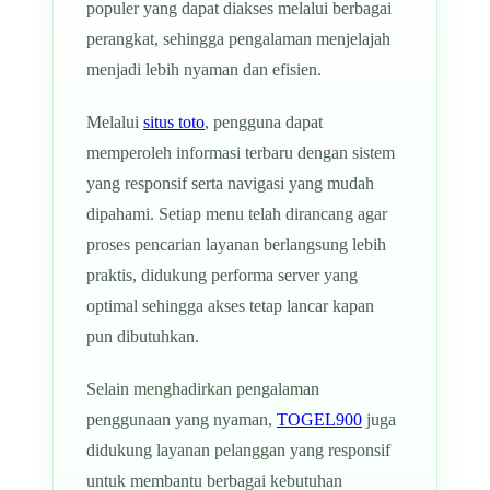
populer yang dapat diakses melalui berbagai
perangkat, sehingga pengalaman menjelajah
menjadi lebih nyaman dan efisien.
Melalui
situs toto
, pengguna dapat
memperoleh informasi terbaru dengan sistem
yang responsif serta navigasi yang mudah
dipahami. Setiap menu telah dirancang agar
proses pencarian layanan berlangsung lebih
praktis, didukung performa server yang
optimal sehingga akses tetap lancar kapan
pun dibutuhkan.
Selain menghadirkan pengalaman
penggunaan yang nyaman,
TOGEL900
juga
didukung layanan pelanggan yang responsif
untuk membantu berbagai kebutuhan