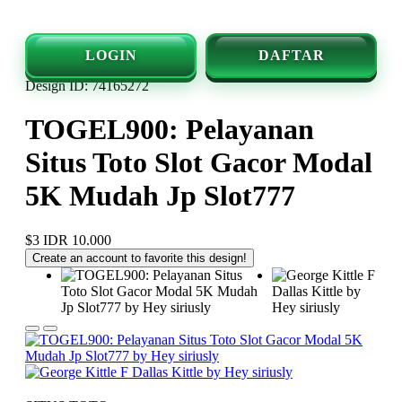
LOGIN
DAFTAR
Design ID: 74165272
TOGEL900: Pelayanan
Situs Toto Slot Gacor Modal
5K Mudah Jp Slot777
$3
IDR 10.000
Create an account to favorite this design!