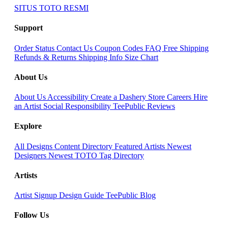
SITUS TOTO RESMI
Support
Order Status
Contact Us
Coupon Codes
FAQ
Free Shipping
Refunds & Returns
Shipping Info
Size Chart
About Us
About Us
Accessibility
Create a Dashery Store
Careers
Hire
an Artist
Social Responsibility
TeePublic Reviews
Explore
All Designs
Content Directory
Featured Artists
Newest
Designers
Newest TOTO
Tag Directory
Artists
Artist Signup
Design Guide
TeePublic Blog
Follow Us