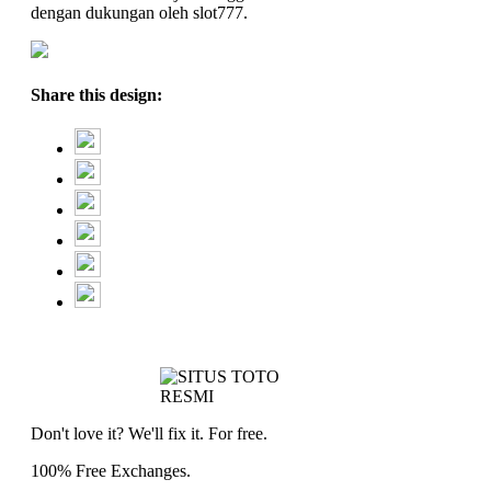
dengan dukungan oleh slot777.
Share this design:
Don't love it? We'll fix it. For free.
100% Free Exchanges.