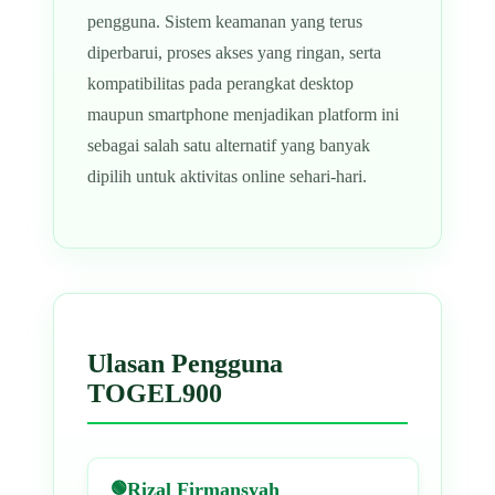
pengguna. Sistem keamanan yang terus
diperbarui, proses akses yang ringan, serta
kompatibilitas pada perangkat desktop
maupun smartphone menjadikan platform ini
sebagai salah satu alternatif yang banyak
dipilih untuk aktivitas online sehari-hari.
Ulasan Pengguna
TOGEL900
Rizal Firmansyah