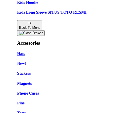
Kids Hoodie
Kids Long Sleeve SITUS TOTO RESMI
Back To Menu
Accessories
Hats
New!
Stickers
Magnets
Phone Cases
Pins
Totes