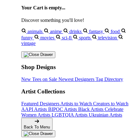
Your Cart is empty...
Discover something you'll love!
animals
anime
drinks
fantasy
food
funny
movies
sci-fi
sports
television
vintage
Shop Designs
New Tees on Sale
Newest Designers
Tag Directory
Artist Collections
Featured Designers
Artists to Watch
Creators to Watch
AAPI Artists
BIPOC Artists
Black Artists
Celebrate
Women Artists
LGBTQIA Artists
Ukrainian Artists
Back To Menu