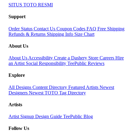
SITUS TOTO RESMI
Support
Order Status
Contact Us
Coupon Codes
FAQ
Free Shipping
Refunds & Returns
Shipping Info
Size Chart
About Us
About Us
Accessibility
Create a Dashery Store
Careers
Hire
an Artist
Social Responsibility
TeePublic Reviews
Explore
All Designs
Content Directory
Featured Artists
Newest
Designers
Newest TOTO
Tag Directory
Artists
Artist Signup
Design Guide
TeePublic Blog
Follow Us