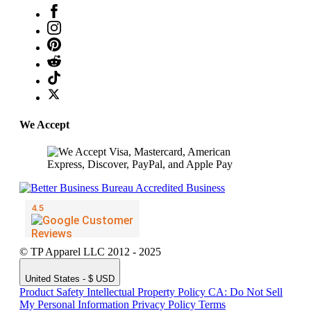
We Accept
© TP Apparel LLC 2012 - 2025
United States - $ USD
Product Safety
Intellectual Property Policy
CA: Do Not Sell
My Personal Information
Privacy Policy
Terms