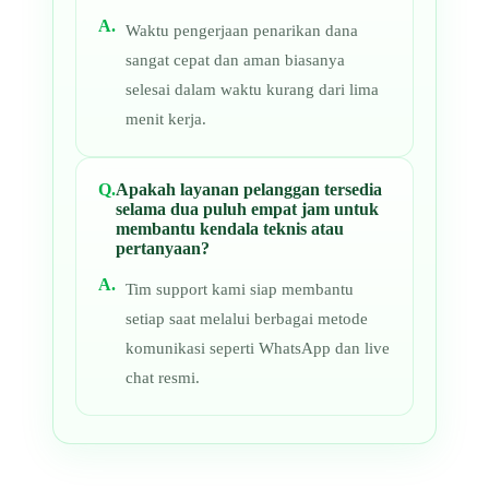
Waktu pengerjaan penarikan dana
sangat cepat dan aman biasanya
selesai dalam waktu kurang dari lima
menit kerja.
Apakah layanan pelanggan tersedia
selama dua puluh empat jam untuk
membantu kendala teknis atau
pertanyaan?
Tim support kami siap membantu
setiap saat melalui berbagai metode
komunikasi seperti WhatsApp dan live
chat resmi.