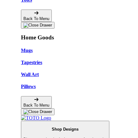
Back To Menu
Home Goods
Mugs
Tapestries
Wall Art
Pillows
Back To Menu
Shop Designs