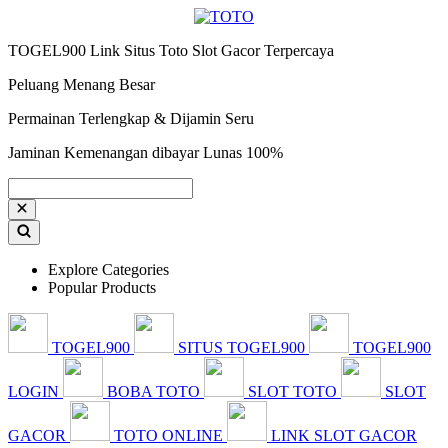
TOGEL900 Link Situs Toto Slot Gacor Terpercaya
Peluang Menang Besar
Permainan Terlengkap & Dijamin Seru
Jaminan Kemenangan dibayar Lunas 100%
Explore Categories
Popular Products
TOGEL900
SITUS TOGEL900
TOGEL900
LOGIN
BOBA TOTO
SLOT TOTO
SLOT
GACOR
TOTO ONLINE
LINK SLOT GACOR