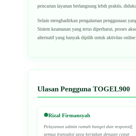
pencarian layanan berlangsung lebih praktis, diduk
Selain menghadirkan pengalaman penggunaan ya
Sistem keamanan yang terus diperbarui, proses akse
alternatif yang banyak dipilih untuk aktivitas online 
Ulasan Pengguna TOGEL900
Rizal Firmansyah
Pelayanan admin ramah banget dan responsif,
semua transaksi saya kerjakan dengan cepat