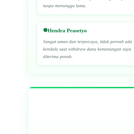
tanpa menunggu lama.
Hendra Prasetyo
Sangat aman dan terpercaya, tidak pernah ada
kendala saat withdraw dana kemenangan saya
diterima penuh.