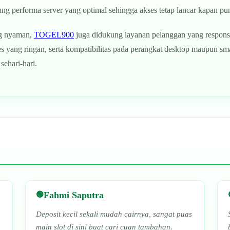
ung performa server yang optimal sehingga akses tetap lancar kapan pu
ng nyaman,
TOGEL900
juga didukung layanan pelanggan yang respons
s yang ringan, serta kompatibilitas pada perangkat desktop maupun sma
sehari-hari.
Fahmi Saputra
Deposit kecil sekali mudah cairnya, sangat puas
main slot di sini buat cari cuan tambahan.