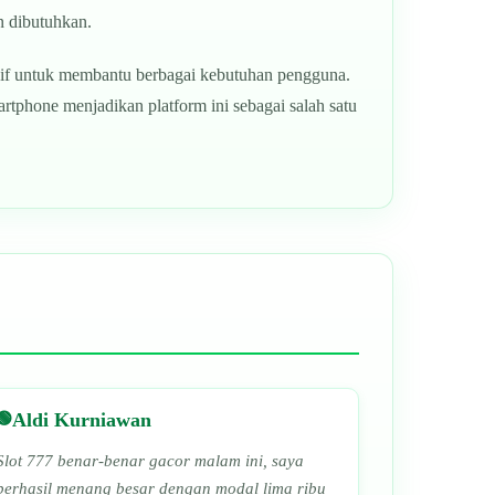
n dibutuhkan.
if untuk membantu berbagai kebutuhan pengguna.
rtphone menjadikan platform ini sebagai salah satu
Aldi Kurniawan
Slot 777 benar-benar gacor malam ini, saya
berhasil menang besar dengan modal lima ribu