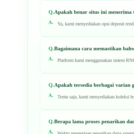
Apakah benar situs ini menerima t
Ya, kami menyediakan opsi deposit rend
Bagaimana cara memastikan bahwa
Platform kami menggunakan sistem RNG te
Apakah tersedia berbagai varian 
Tentu saja, kami menyediakan koleksi 
Berapa lama proses penarikan dan
Waktu pengerjaan penarikan dana sangat 