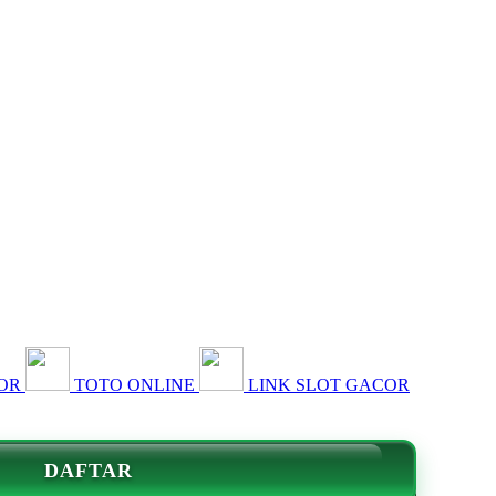
OR
TOTO ONLINE
LINK SLOT GACOR
DAFTAR