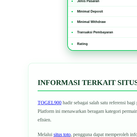
Jenis Pasaran
Minimal Deposit
Minimal Withdraw
Transaksi Pembayaran
Rating
INFORMASI TERKAIT SITU
TOGEL900
hadir sebagai salah satu referensi bag
Platform ini menawarkan beragam kategori permain
efisien.
Melalui
situs toto
, pengguna dapat memperoleh infor