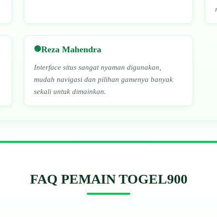
Reza Mahendra
Interface situs sangat nyaman digunakan,
mudah navigasi dan pilihan gamenya banyak
sekali untuk dimainkan.
FAQ PEMAIN TOGEL900