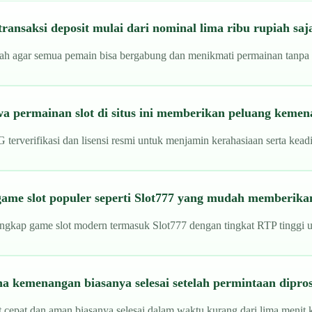
ransaksi deposit mulai dari nominal lima ribu rupiah saj
ah agar semua pemain bisa bergabung dan menikmati permainan tanpa 
 permainan slot di situs ini memberikan peluang kemen
rverifikasi dan lisensi resmi untuk menjamin kerahasiaan serta keadi
game slot populer seperti Slot777 yang mudah memberika
lengkap game slot modern termasuk Slot777 dengan tingkat RTP tinggi
a kemenangan biasanya selesai setelah permintaan dipro
cepat dan aman biasanya selesai dalam waktu kurang dari lima menit k