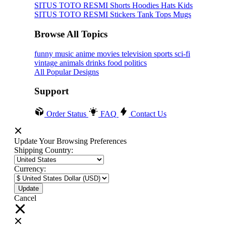
SITUS TOTO RESMI
Shorts
Hoodies
Hats
Kids
SITUS TOTO RESMI
Stickers
Tank Tops
Mugs
Browse All Topics
funny
music
anime
movies
television
sports
sci-fi
vintage
animals
drinks
food
politics
All Popular Designs
Support
Order Status
FAQ
Contact Us
Update Your Browsing Preferences
Shipping Country:
Currency:
Cancel