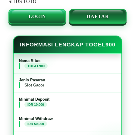
SITUS TOTO
LOGIN
DAFTAR
INFORMASI LENGKAP TOGEL900
Nama Situs
TOGEL900
Jenis Pasaran
Slot Gacor
Minimal Deposit
IDR 10,000
Minimal Withdraw
IDR 50,000