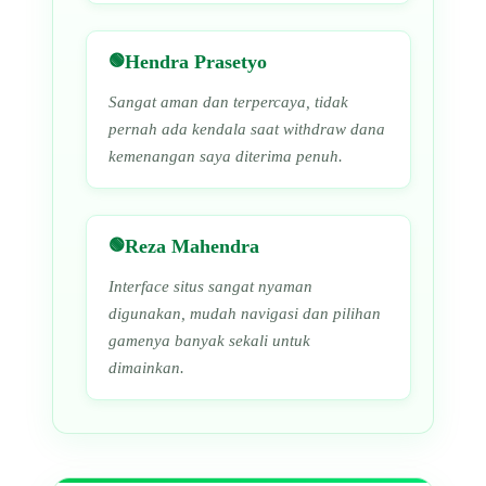
Hendra Prasetyo
Sangat aman dan terpercaya, tidak
pernah ada kendala saat withdraw dana
kemenangan saya diterima penuh.
Reza Mahendra
Interface situs sangat nyaman
digunakan, mudah navigasi dan pilihan
gamenya banyak sekali untuk
dimainkan.