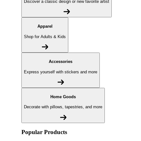
Discover a classic design or new favorite artist
Apparel
Shop for Adults & Kids
Accessories
Express yourself with stickers and more
Home Goods
Decorate with pillows, tapestries, and more
Popular Products