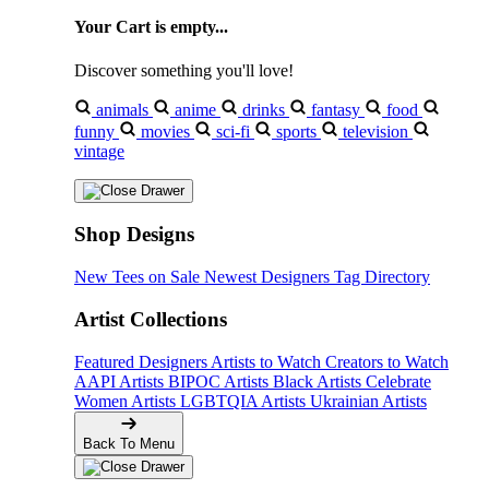
Your Cart is empty...
Discover something you'll love!
animals
anime
drinks
fantasy
food
funny
movies
sci-fi
sports
television
vintage
Shop Designs
New Tees on Sale
Newest Designers
Tag Directory
Artist Collections
Featured Designers
Artists to Watch
Creators to Watch
AAPI Artists
BIPOC Artists
Black Artists
Celebrate
Women Artists
LGBTQIA Artists
Ukrainian Artists
Back To Menu