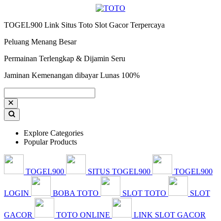
TOGEL900 Link Situs Toto Slot Gacor Terpercaya
Peluang Menang Besar
Permainan Terlengkap & Dijamin Seru
Jaminan Kemenangan dibayar Lunas 100%
Explore Categories
Popular Products
TOGEL900
SITUS TOGEL900
TOGEL900
LOGIN
BOBA TOTO
SLOT TOTO
SLOT
GACOR
TOTO ONLINE
LINK SLOT GACOR