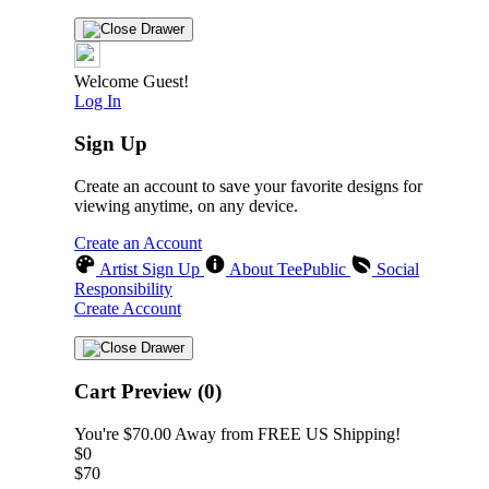
Welcome Guest!
Log In
Sign Up
Create an account to save your favorite designs for
viewing anytime, on any device.
Create an Account
Artist Sign Up
About TeePublic
Social
Responsibility
Create Account
Cart Preview (0)
You're
$70.00
Away from
FREE US Shipping!
$0
$70