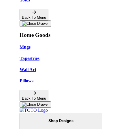
Back To Menu
Home Goods
Mugs
Tapestries
Wall Art
Pillows
Back To Menu
Shop Designs