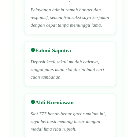
Pelayanan admin ramah banget dan
responsif, semua transaksi saya kerjakan
dengan cepat tanpa menunggu lama.
Fahmi Saputra
Deposit kecil sekali mudah cairnya,
sangat puas main slot di sini buat cari
cuan tambahan.
Aldi Kurniawan
Slot 777 benar-benar gacor malam ini,
saya berhasil menang besar dengan
modal lima ribu rupiah.