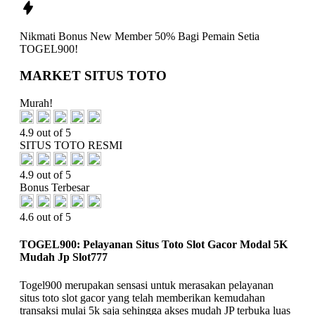
Nikmati
Bonus New Member 50%
Bagi Pemain Setia
TOGEL900!
MARKET SITUS TOTO
Murah!
4.9 out of 5
SITUS TOTO RESMI
4.9 out of 5
Bonus Terbesar
4.6 out of 5
TOGEL900: Pelayanan Situs Toto Slot Gacor Modal 5K
Mudah Jp Slot777
Togel900 merupakan sensasi untuk merasakan pelayanan
situs toto slot gacor yang telah memberikan kemudahan
transaksi mulai 5k saja sehingga akses mudah JP terbuka luas