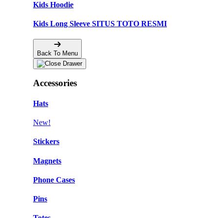
Kids Hoodie
Kids Long Sleeve SITUS TOTO RESMI
Back To Menu
Accessories
Hats
New!
Stickers
Magnets
Phone Cases
Pins
Totes