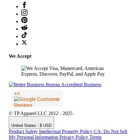
We Accept
© TP Apparel LLC 2012 - 2025
United States - $ USD
Product Safety
Intellectual Property Policy
CA: Do Not Sell
My Personal Information
Privacy Policy
Terms