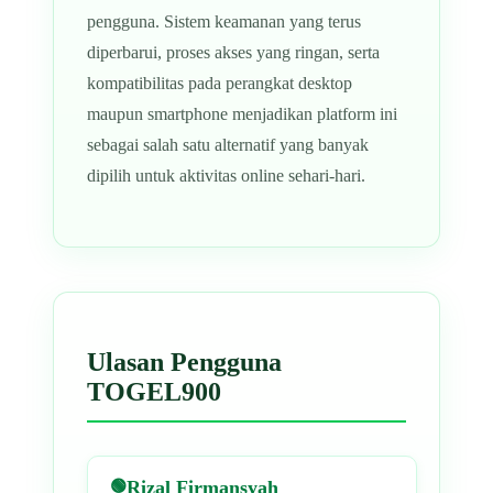
pengguna. Sistem keamanan yang terus
diperbarui, proses akses yang ringan, serta
kompatibilitas pada perangkat desktop
maupun smartphone menjadikan platform ini
sebagai salah satu alternatif yang banyak
dipilih untuk aktivitas online sehari-hari.
Ulasan Pengguna
TOGEL900
Rizal Firmansyah