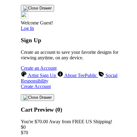
Welcome Guest!
Log In
Sign Up
Create an account to save your favorite designs for
viewing anytime, on any device.
Create an Account
Artist Sign Up
About TeePublic
Social
Responsibility
Create Account
Cart Preview (0)
You're
$70.00
Away from
FREE US Shipping!
$0
$70