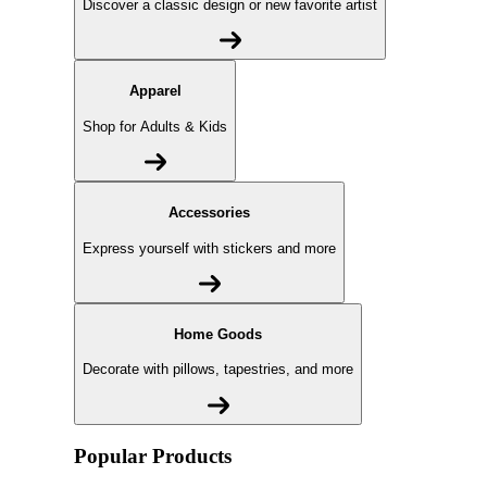
Discover a classic design or new favorite artist
Apparel
Shop for Adults & Kids
Accessories
Express yourself with stickers and more
Home Goods
Decorate with pillows, tapestries, and more
Popular Products